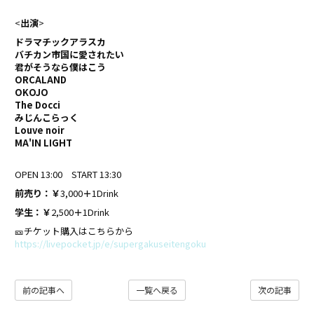
<
出演
>
ドラマチックアラスカ
バチカン市国に愛されたい
君がそうなら僕はこう
ORCALAND
OKOJO
The Docci
みじんこらっく
Louve noir
MA'IN LIGHT
OPEN 13:00 START 13:30
前売り：￥
3,000
＋
1Drink
学生：￥
2,500
＋
1Drink
🎫チケット購入はこちらから
https://livepocket.jp/e/supergakuseitengoku
前の記事へ
一覧へ戻る
次の記事