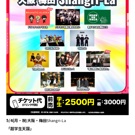
5/4(月・祝
)
大阪・梅田
Shangri-La
「超学生天国」